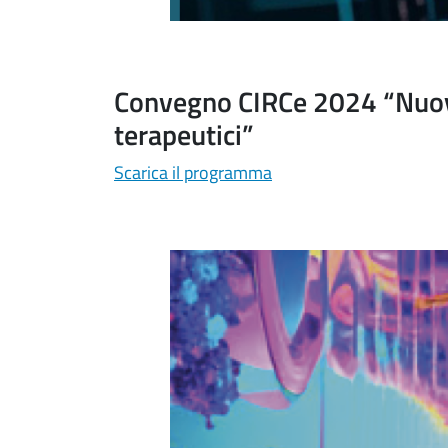
Fine dello slider
Convegno CIRCe 2024 “Nuove t
terapeutici”
Scarica il programma
Salta lo slider