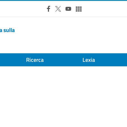
Facebook
X
YouTube
Altri social
a sulla
Ricerca
Lexia